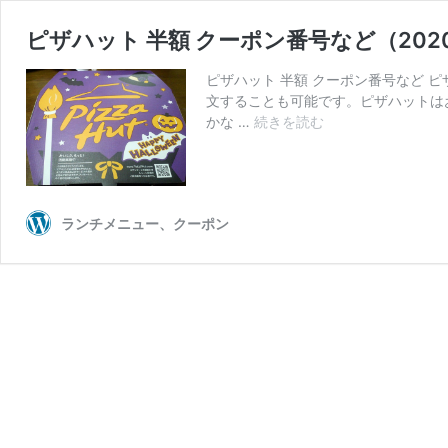
ピザハット 半額 クーポン番号など（202
ピザハット 半額 クーポン番号など
文することも可能です。ピザハットは
ピ
かな …
続きを読む
ザ
ハ
ッ
ト
ランチメニュー、クーポン
半
額
ク
ー
ポ
ン
番
号
な
ど
（2020