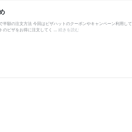
め
で半額の注文方法 今回はピザハットのクーポンやキャンペーン利用し
ピ
トのピザをお得に注文してく …
続きを読む
ザ
ハ
ッ
ト
ク
ー
ポ
ン
半
額
の
注
文
方
法
ま