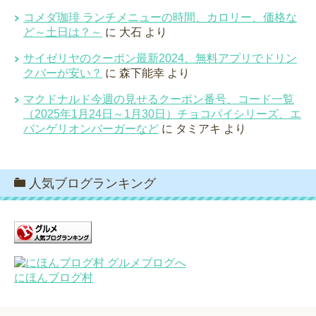
コメダ珈琲 ランチメニューの時間、カロリー、価格な
ど～土日は？～
に
大石
より
サイゼリヤのクーポン最新2024、無料アプリでドリン
クバーが安い？
に
森下能幸
より
マクドナルド今週の見せるクーポン番号、コード一覧
（2025年1月24日～1月30日）チョコパイシリーズ、エ
バンゲリオンバーガーなど
に
タミアキ
より
人気ブログランキング
にほんブログ村