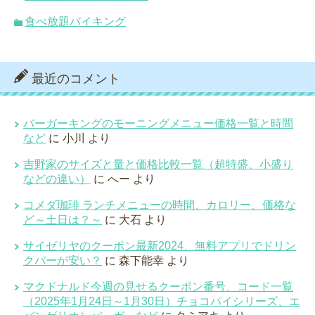
食べ放題バイキング
最近のコメント
バーガーキングのモーニングメニュー価格一覧と時間
など
に
小川
より
吉野家のサイズと量と価格比較一覧（超特盛、小盛り
などの違い）
に
へー
より
コメダ珈琲 ランチメニューの時間、カロリー、価格な
ど～土日は？～
に
大石
より
サイゼリヤのクーポン最新2024、無料アプリでドリン
クバーが安い？
に
森下能幸
より
マクドナルド今週の見せるクーポン番号、コード一覧
（2025年1月24日～1月30日）チョコパイシリーズ、エ