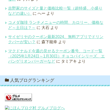
吉野家のサイズと量と価格比較一覧（超特盛、小盛り
などの違い）
に
へー
より
コメダ珈琲 ランチメニューの時間、カロリー、価格な
ど～土日は？～
に
大石
より
サイゼリヤのクーポン最新2024、無料アプリでドリン
クバーが安い？
に
森下能幸
より
マクドナルド今週の見せるクーポン番号、コード一覧
（2025年1月24日～1月30日）チョコパイシリーズ、エ
バンゲリオンバーガーなど
に
タミアキ
より
人気ブログランキング