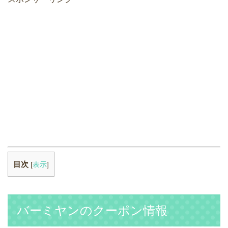
目次
[
表示
]
バーミヤンのクーポン情報