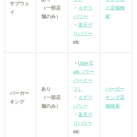
サブウェ
（一部店
・
ｄデリ
イ店舗検
イ
舗のみ）
バリー
索
・
楽天デ
リバリー
etc
・
Uber E
ats（ウー
バーイー
あり
ツ）
バーガー
バーガー
（一部店
・
ｄデリ
キング店
キング
舗のみ）
バリー
舗検索
・
楽天デ
リバリー
etc