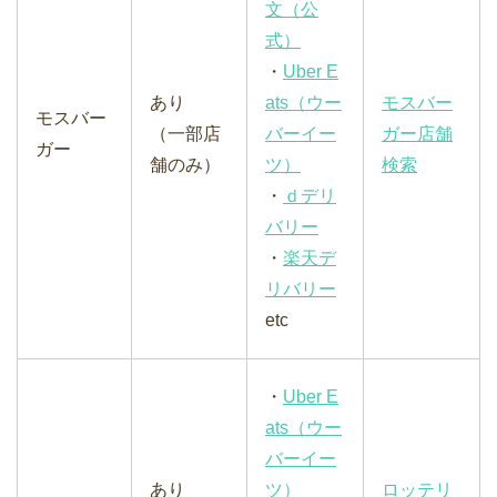
文（公
式）
・
Uber E
あり
ats（ウー
モスバー
モスバー
（一部店
バーイー
ガー店舗
ガー
舗のみ）
ツ）
検索
・
ｄデリ
バリー
・
楽天デ
リバリー
etc
・
Uber E
ats（ウー
バーイー
あり
ツ）
ロッテリ