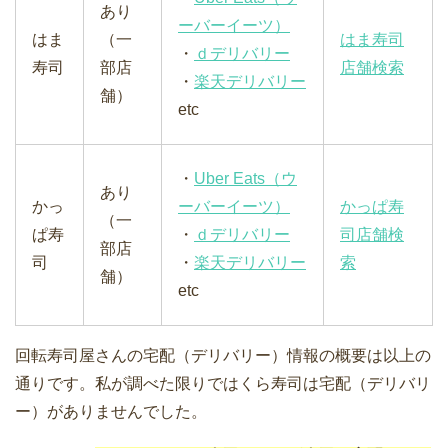
あり
ーバーイーツ）
はま
（一
はま寿司
・
ｄデリバリー
寿司
部店
店舗検索
・
楽天デリバリー
舗）
etc
・
Uber Eats（ウ
あり
かっ
ーバーイーツ）
かっぱ寿
（一
ぱ寿
・
ｄデリバリー
司店舗検
部店
司
・
楽天デリバリー
索
舗）
etc
回転寿司屋さんの宅配（デリバリー）情報の概要は以上の
通りです。私が調べた限りではくら寿司は宅配（デリバリ
ー）がありませんでした。