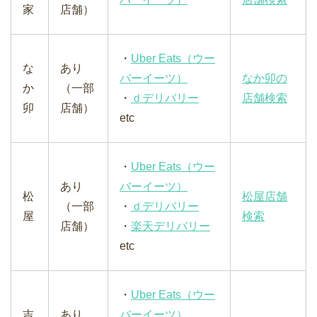
家
店舗）
・
Uber Eats（ウー
な
あり
バーイーツ）
なか卯の
か
（一部
・
ｄデリバリー
店舗検索
卯
店舗）
etc
・
Uber Eats（ウー
あり
バーイーツ）
松
松屋店舗
（一部
・
ｄデリバリー
屋
検索
店舗）
・
楽天デリバリー
etc
・
Uber Eats（ウー
吉
あり
バーイーツ）