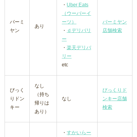
・
Uber Eats
（ウーバーイ
バーミ
ーツ）
バーミヤン
あり
ヤン
・
ｄデリバリ
店舗検索
ー
・
楽天デリバ
リー
etc
なし
びっく
びっくりド
（持ち
りドン
なし
ンキー店舗
帰りは
キー
検索
あり）
・
すかいらー