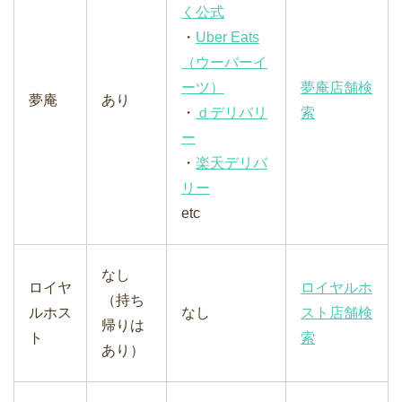
く公式
・
Uber Eats
（ウーバーイ
ーツ）
夢庵店舗検
夢庵
あり
・
ｄデリバリ
索
ー
・
楽天デリバ
リー
etc
なし
ロイヤ
ロイヤルホ
（持ち
ルホス
なし
スト店舗検
帰りは
ト
索
あり）