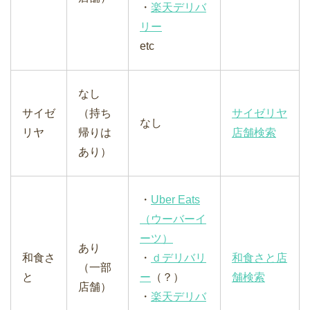
・
楽天デリバ
リー
etc
なし
サイゼ
（持ち
サイゼリヤ
なし
リヤ
帰りは
店舗検索
あり）
・
Uber Eats
（ウーバーイ
ーツ）
あり
和食さ
・
ｄデリバリ
和食さと店
（一部
と
ー
（？）
舗検索
店舗）
・
楽天デリバ