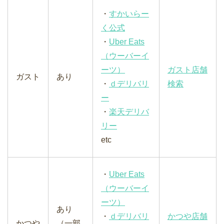
・
すかいらー
く公式
・
Uber Eats
（ウーバーイ
ーツ）
ガスト店舗
ガスト
あり
・
ｄデリバリ
検索
ー
・
楽天デリバ
リー
etc
・
Uber Eats
（ウーバーイ
ーツ）
あり
・
ｄデリバリ
かつや店舗
かつや
（一部