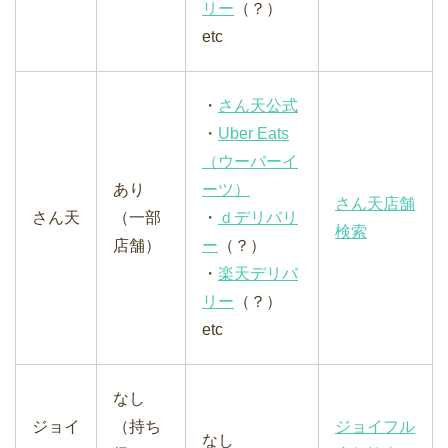
リー
（？）
etc
・
さん天公式
・
Uber Eats
（ウーバーイ
あり
ーツ）
さん天店舗
さん天
（一部
・
ｄデリバリ
検索
店舗）
ー
（？）
・
楽天デリバ
リー
（？）
etc
なし
ジョイ
（持ち
ジョイフル
なし