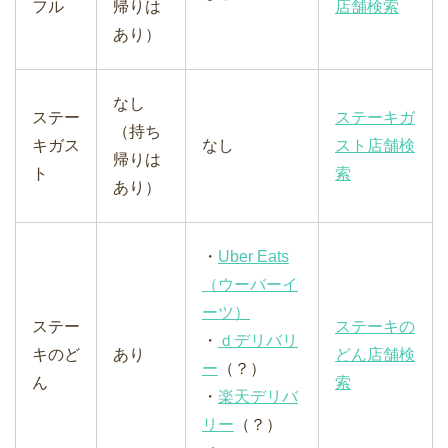
フル
帰りは
店舗検索
あり）
なし
ステー
ステーキガ
（持ち
キガス
なし
スト店舗検
帰りは
ト
索
あり）
・
Uber Eats
（ウーバーイ
ーツ）
ステー
ステーキの
・
ｄデリバリ
キのど
あり
どん店舗検
ー
（？）
ん
索
・
楽天デリバ
リー
（？）