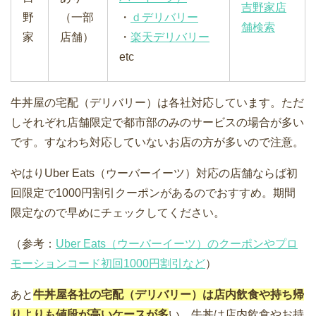
吉野家店
野
（一部
・
ｄデリバリー
舗検索
家
店舗）
・
楽天デリバリー
etc
牛丼屋の宅配（デリバリー）は各社対応しています。ただ
しそれぞれ店舗限定で都市部のみのサービスの場合が多い
です。すなわち対応していないお店の方が多いので注意。
やはりUber Eats（ウーバーイーツ）対応の店舗ならば初
回限定で1000円割引クーポンがあるのでおすすめ。期間
限定なので早めにチェックしてください。
（参考：
Uber Eats（ウーバーイーツ）のクーポンやプロ
モーションコード初回1000円割引など
）
あと
牛丼屋各社の宅配（デリバリー）は店内飲食や持ち帰
りよりも値段が高いケースが多
い。牛丼は店内飲食やお持