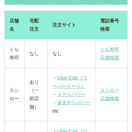
店舗
宅配
電話番号
注文サイト
名
注文
検索
くら
くら寿司
なし
なし
寿司
店舗検索
・
Uber Eats（ウ
あり
ーバーイーツ）
スシ
（一
スシロー
・
ｄデリバリー
ロー
部店
店舗検索
・
楽天デリバリー
舗）
etc
・
Uber Eats（ウ