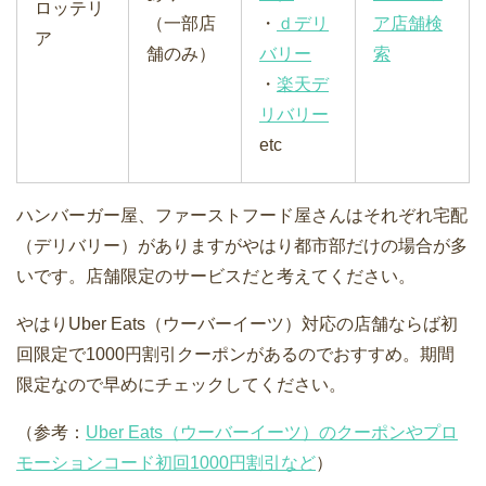
ロッテリ
（一部店
・
ｄデリ
ア店舗検
ア
舗のみ）
バリー
索
・
楽天デ
リバリー
etc
ハンバーガー屋、ファーストフード屋さんはそれぞれ宅配
（デリバリー）がありますがやはり都市部だけの場合が多
いです。店舗限定のサービスだと考えてください。
やはりUber Eats（ウーバーイーツ）対応の店舗ならば初
回限定で1000円割引クーポンがあるのでおすすめ。期間
限定なので早めにチェックしてください。
（参考：
Uber Eats（ウーバーイーツ）のクーポンやプロ
モーションコード初回1000円割引など
）