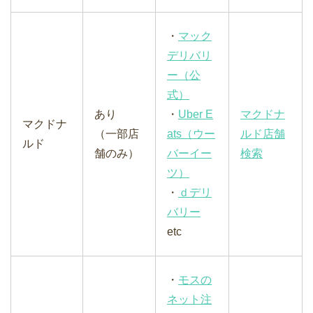
・
マック
デリバリ
ー（公
式）
あり
・
Uber E
マクドナ
マクドナ
（一部店
ats（ウー
ルド店舗
ルド
舗のみ）
バーイー
検索
ツ）
・
ｄデリ
バリー
etc
・
モスの
ネット注