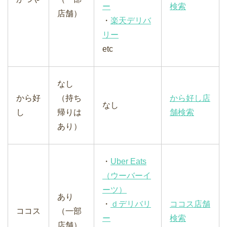
ー
検索
店舗）
・
楽天デリバ
リー
etc
なし
から好
（持ち
から好し店
なし
し
帰りは
舗検索
あり）
・
Uber Eats
（ウーバーイ
ーツ）
あり
・
ｄデリバリ
ココス店舗
ココス
（一部
ー
検索
店舗）