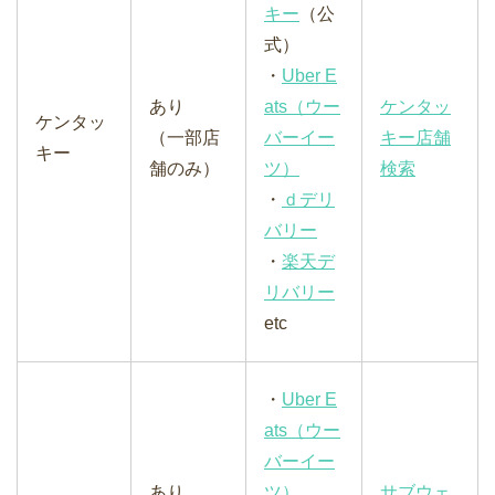
キー
（公
式）
・
Uber E
あり
ats（ウー
ケンタッ
ケンタッ
（一部店
バーイー
キー店舗
キー
舗のみ）
ツ）
検索
・
ｄデリ
バリー
・
楽天デ
リバリー
etc
・
Uber E
ats（ウー
バーイー
あり
ツ）
サブウェ