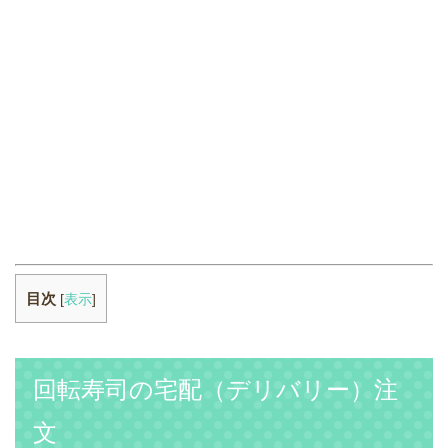
目次
[
表示
]
回転寿司の宅配（デリバリー）注
文