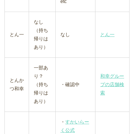
etc
なし
（持ち
とん一
なし
とん一
帰りは
あり）
一部あ
り？
和幸グルー
とんか
（持ち
・確認中
プの店舗検
つ和幸
帰りは
索
あり）
・
すかいらー
く公式