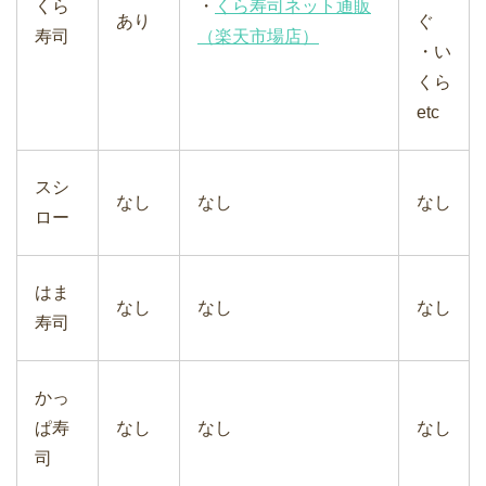
くら
・
くら寿司ネット通販
あり
ぐ
寿司
（楽天市場店）
・い
くら
etc
スシ
なし
なし
なし
ロー
はま
なし
なし
なし
寿司
かっ
ぱ寿
なし
なし
なし
司