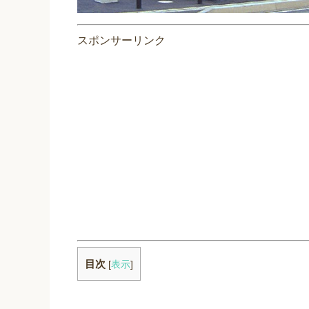
スポンサーリンク
目次
[
表示
]