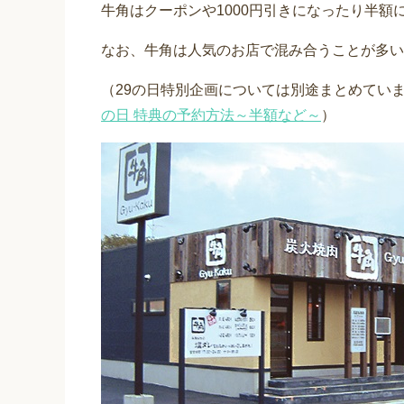
牛角はクーポンや1000円引きになったり半額
なお、牛角は人気のお店で混み合うことが多い
（29の日特別企画については別途まとめてい
の日 特典の予約方法～半額など～
）