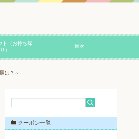
ウト（お持ち帰
目次
り）
放題は？～
クーポン一覧