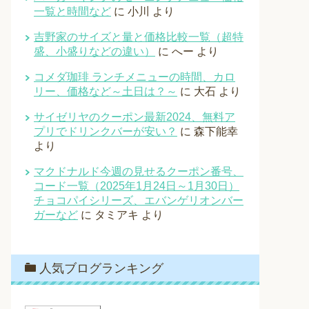
一覧と時間など
に
小川
より
吉野家のサイズと量と価格比較一覧（超特
盛、小盛りなどの違い）
に
へー
より
コメダ珈琲 ランチメニューの時間、カロ
リー、価格など～土日は？～
に
大石
より
サイゼリヤのクーポン最新2024、無料ア
プリでドリンクバーが安い？
に
森下能幸
より
マクドナルド今週の見せるクーポン番号、
コード一覧（2025年1月24日～1月30日）
チョコパイシリーズ、エバンゲリオンバー
ガーなど
に
タミアキ
より
人気ブログランキング