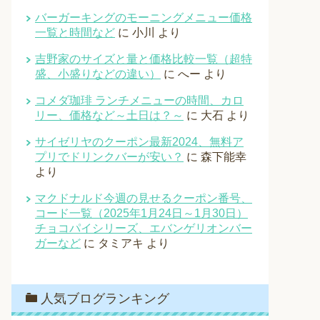
バーガーキングのモーニングメニュー価格
一覧と時間など
に
小川
より
吉野家のサイズと量と価格比較一覧（超特
盛、小盛りなどの違い）
に
へー
より
コメダ珈琲 ランチメニューの時間、カロ
リー、価格など～土日は？～
に
大石
より
サイゼリヤのクーポン最新2024、無料ア
プリでドリンクバーが安い？
に
森下能幸
より
マクドナルド今週の見せるクーポン番号、
コード一覧（2025年1月24日～1月30日）
チョコパイシリーズ、エバンゲリオンバー
ガーなど
に
タミアキ
より
人気ブログランキング