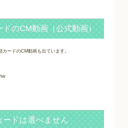
ードのCM動画（公式動画）
類カードのCM動画も出ています。
Fhw
カードは選べません