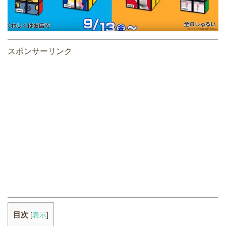
スポンサーリンク
目次
[
表示
]