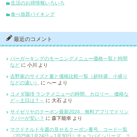
生活のお得情報いろいろ
食べ放題バイキング
最近のコメント
バーガーキングのモーニングメニュー価格一覧と時間
など
に
小川
より
吉野家のサイズと量と価格比較一覧（超特盛、小盛り
などの違い）
に
へー
より
コメダ珈琲 ランチメニューの時間、カロリー、価格な
ど～土日は？～
に
大石
より
サイゼリヤのクーポン最新2024、無料アプリでドリン
クバーが安い？
に
森下能幸
より
マクドナルド今週の見せるクーポン番号、コード一覧
（2025年1月24日～1月30日）チョコパイシリーズ、エ