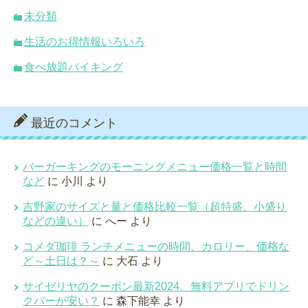
未分類
生活のお得情報いろいろ
食べ放題バイキング
最近のコメント
バーガーキングのモーニングメニュー価格一覧と時間
など
に
小川
より
吉野家のサイズと量と価格比較一覧（超特盛、小盛り
などの違い）
に
へー
より
コメダ珈琲 ランチメニューの時間、カロリー、価格な
ど～土日は？～
に
大石
より
サイゼリヤのクーポン最新2024、無料アプリでドリン
クバーが安い？
に
森下能幸
より