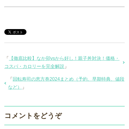
「
【徹底比較】なか卯vsから好し！親子丼対決！価格・
コスパ・カロリーを完全解説
」
「
回転寿司の恵方巻2024まとめ（予約、早期特典、値段
など）
」
コメントをどうぞ