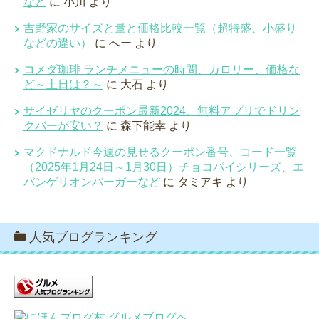
など
に
小川
より
吉野家のサイズと量と価格比較一覧（超特盛、小盛り
などの違い）
に
へー
より
コメダ珈琲 ランチメニューの時間、カロリー、価格な
ど～土日は？～
に
大石
より
サイゼリヤのクーポン最新2024、無料アプリでドリン
クバーが安い？
に
森下能幸
より
マクドナルド今週の見せるクーポン番号、コード一覧
（2025年1月24日～1月30日）チョコパイシリーズ、エ
バンゲリオンバーガーなど
に
タミアキ
より
人気ブログランキング