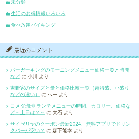
未分類
生活のお得情報いろいろ
食べ放題バイキング
最近のコメント
バーガーキングのモーニングメニュー価格一覧と時間
など
に
小川
より
吉野家のサイズと量と価格比較一覧（超特盛、小盛り
などの違い）
に
へー
より
コメダ珈琲 ランチメニューの時間、カロリー、価格な
ど～土日は？～
に
大石
より
サイゼリヤのクーポン最新2024、無料アプリでドリン
クバーが安い？
に
森下能幸
より