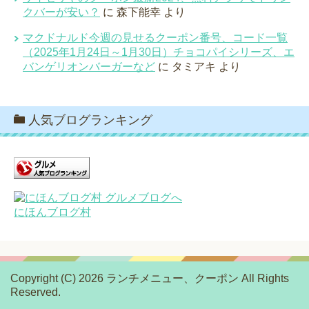
クバーが安い？
に
森下能幸
より
マクドナルド今週の見せるクーポン番号、コード一覧
（2025年1月24日～1月30日）チョコパイシリーズ、エ
バンゲリオンバーガーなど
に
タミアキ
より
人気ブログランキング
にほんブログ村
Copyright (C) 2026 ランチメニュー、クーポン
All Rights
Reserved.