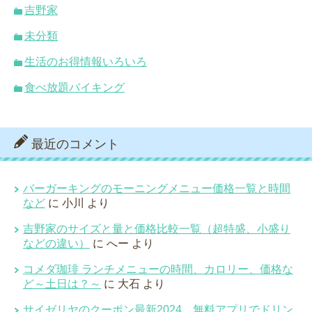
吉野家
未分類
生活のお得情報いろいろ
食べ放題バイキング
最近のコメント
バーガーキングのモーニングメニュー価格一覧と時間
など
に
小川
より
吉野家のサイズと量と価格比較一覧（超特盛、小盛り
などの違い）
に
へー
より
コメダ珈琲 ランチメニューの時間、カロリー、価格な
ど～土日は？～
に
大石
より
サイゼリヤのクーポン最新2024、無料アプリでドリン