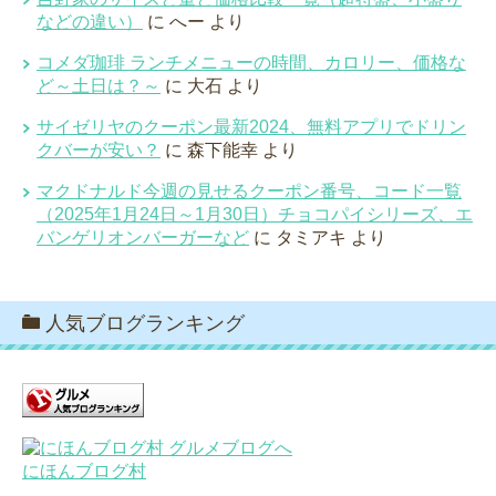
などの違い）
に
へー
より
コメダ珈琲 ランチメニューの時間、カロリー、価格な
ど～土日は？～
に
大石
より
サイゼリヤのクーポン最新2024、無料アプリでドリン
クバーが安い？
に
森下能幸
より
マクドナルド今週の見せるクーポン番号、コード一覧
（2025年1月24日～1月30日）チョコパイシリーズ、エ
バンゲリオンバーガーなど
に
タミアキ
より
人気ブログランキング
にほんブログ村