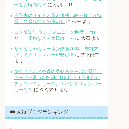
一覧と時間など
に
小川
より
吉野家のサイズと量と価格比較一覧（超特
盛、小盛りなどの違い）
に
へー
より
コメダ珈琲 ランチメニューの時間、カロ
リー、価格など～土日は？～
に
大石
より
サイゼリヤのクーポン最新2024、無料ア
プリでドリンクバーが安い？
に
森下能幸
より
マクドナルド今週の見せるクーポン番号、
コード一覧（2025年1月24日～1月30日）
チョコパイシリーズ、エバンゲリオンバー
ガーなど
に
タミアキ
より
人気ブログランキング