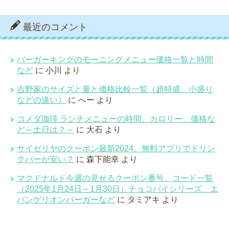
最近のコメント
バーガーキングのモーニングメニュー価格一覧と時間
など
に
小川
より
吉野家のサイズと量と価格比較一覧（超特盛、小盛り
などの違い）
に
へー
より
コメダ珈琲 ランチメニューの時間、カロリー、価格な
ど～土日は？～
に
大石
より
サイゼリヤのクーポン最新2024、無料アプリでドリン
クバーが安い？
に
森下能幸
より
マクドナルド今週の見せるクーポン番号、コード一覧
（2025年1月24日～1月30日）チョコパイシリーズ、エ
バンゲリオンバーガーなど
に
タミアキ
より