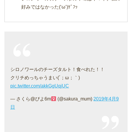
好みではなかった(‘ω’)ｹﾞﾌｯ
シロノワールのチーズタルト！食べれた！！
クリチめっちゃうまい(´；ω；｀)
pic.twitter.com/akkGgUqjUC
— さくら@ぴよ6m
(@sakura_mum)
2019年4月9
日