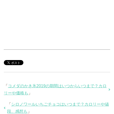
「
コメダのかき氷2019の期間はいつからいつまで？カロ
リーや価格も
」
「
シロノワールいちごチョコはいつまで？カロリーや値
段、感想も
」