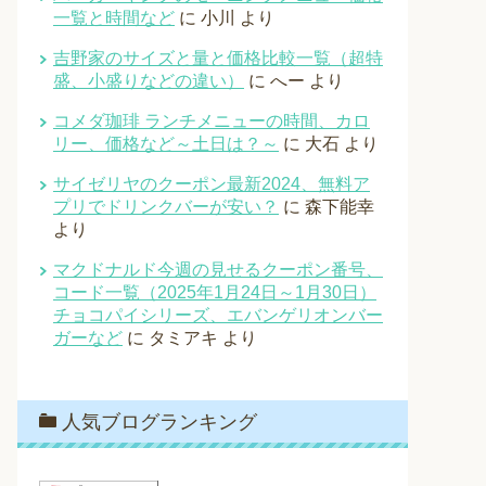
一覧と時間など
に
小川
より
吉野家のサイズと量と価格比較一覧（超特
盛、小盛りなどの違い）
に
へー
より
コメダ珈琲 ランチメニューの時間、カロ
リー、価格など～土日は？～
に
大石
より
サイゼリヤのクーポン最新2024、無料ア
プリでドリンクバーが安い？
に
森下能幸
より
マクドナルド今週の見せるクーポン番号、
コード一覧（2025年1月24日～1月30日）
チョコパイシリーズ、エバンゲリオンバー
ガーなど
に
タミアキ
より
人気ブログランキング