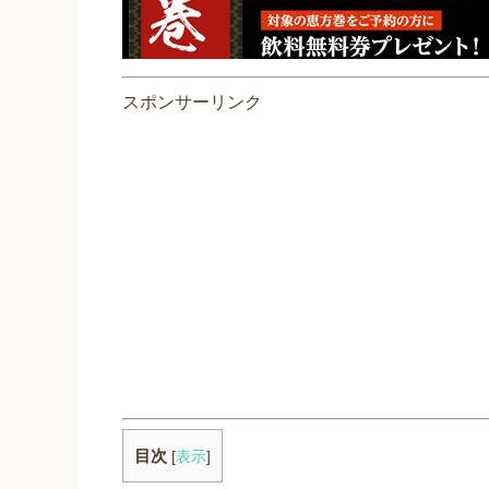
スポンサーリンク
目次
[
表示
]