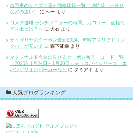
吉野家のサイズと量と価格比較一覧（超特盛、小盛り
などの違い）
に
へー
より
コメダ珈琲 ランチメニューの時間、カロリー、価格な
ど～土日は？～
に
大石
より
サイゼリヤのクーポン最新2024、無料アプリでドリン
クバーが安い？
に
森下能幸
より
マクドナルド今週の見せるクーポン番号、コード一覧
（2025年1月24日～1月30日）チョコパイシリーズ、エ
バンゲリオンバーガーなど
に
タミアキ
より
人気ブログランキング
にほんブログ村