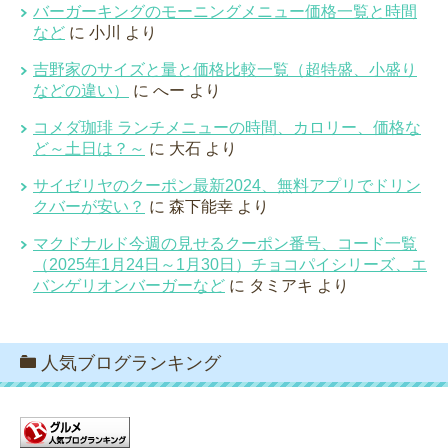
バーガーキングのモーニングメニュー価格一覧と時間
など
に
小川
より
吉野家のサイズと量と価格比較一覧（超特盛、小盛り
などの違い）
に
へー
より
コメダ珈琲 ランチメニューの時間、カロリー、価格な
ど～土日は？～
に
大石
より
サイゼリヤのクーポン最新2024、無料アプリでドリン
クバーが安い？
に
森下能幸
より
マクドナルド今週の見せるクーポン番号、コード一覧
（2025年1月24日～1月30日）チョコパイシリーズ、エ
バンゲリオンバーガーなど
に
タミアキ
より
人気ブログランキング