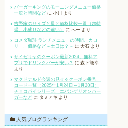
バーガーキングのモーニングメニュー価格
一覧と時間など
に
小川
より
吉野家のサイズと量と価格比較一覧（超特
盛、小盛りなどの違い）
に
へー
より
コメダ珈琲 ランチメニューの時間、カロ
リー、価格など～土日は？～
に
大石
より
サイゼリヤのクーポン最新2024、無料ア
プリでドリンクバーが安い？
に
森下能幸
より
マクドナルド今週の見せるクーポン番号、
コード一覧（2025年1月24日～1月30日）
チョコパイシリーズ、エバンゲリオンバー
ガーなど
に
タミアキ
より
人気ブログランキング