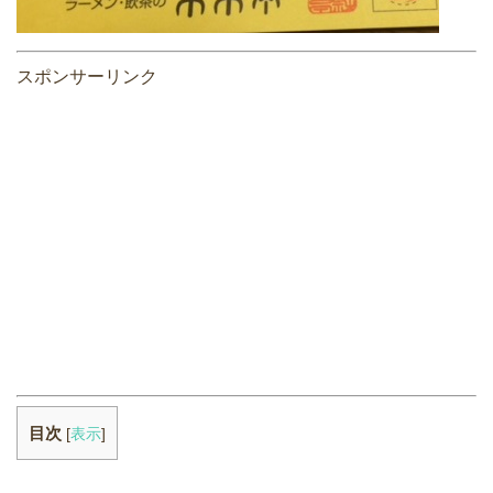
スポンサーリンク
目次
[
表示
]