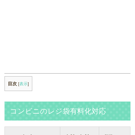
目次
[
表示
]
コンビニのレジ袋有料化対応