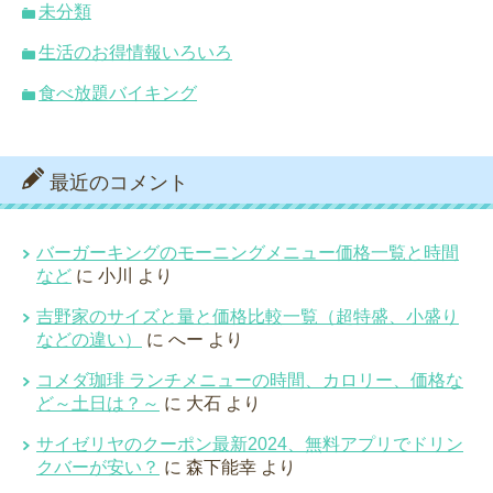
未分類
生活のお得情報いろいろ
食べ放題バイキング
最近のコメント
バーガーキングのモーニングメニュー価格一覧と時間
など
に
小川
より
吉野家のサイズと量と価格比較一覧（超特盛、小盛り
などの違い）
に
へー
より
コメダ珈琲 ランチメニューの時間、カロリー、価格な
ど～土日は？～
に
大石
より
サイゼリヤのクーポン最新2024、無料アプリでドリン
クバーが安い？
に
森下能幸
より