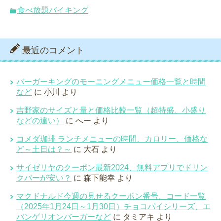
食べ放題バイキング
最近のコメント
バーガーキングのモーニングメニュー価格一覧と時間
など
に
小川
より
吉野家のサイズと量と価格比較一覧（超特盛、小盛り
などの違い）
に
へー
より
コメダ珈琲 ランチメニューの時間、カロリー、価格な
ど～土日は？～
に
大石
より
サイゼリヤのクーポン最新2024、無料アプリでドリン
クバーが安い？
に
森下能幸
より
マクドナルド今週の見せるクーポン番号、コード一覧
（2025年1月24日～1月30日）チョコパイシリーズ、エ
バンゲリオンバーガーなど
に
タミアキ
より