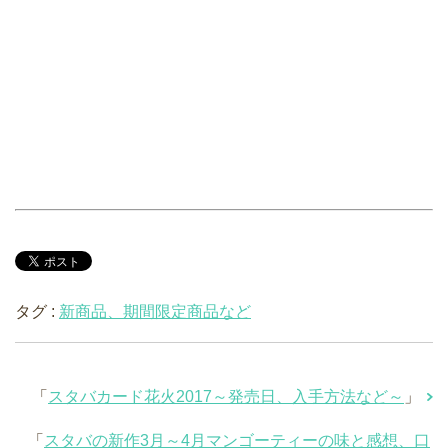
タグ :
新商品、期間限定商品など
「
スタバカード花火2017～発売日、入手方法など～
」
「
スタバの新作3月～4月マンゴーティーの味と感想、口