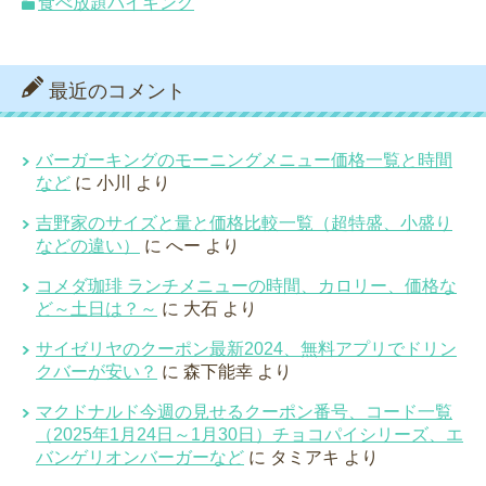
食べ放題バイキング
最近のコメント
バーガーキングのモーニングメニュー価格一覧と時間
など
に
小川
より
吉野家のサイズと量と価格比較一覧（超特盛、小盛り
などの違い）
に
へー
より
コメダ珈琲 ランチメニューの時間、カロリー、価格な
ど～土日は？～
に
大石
より
サイゼリヤのクーポン最新2024、無料アプリでドリン
クバーが安い？
に
森下能幸
より
マクドナルド今週の見せるクーポン番号、コード一覧
（2025年1月24日～1月30日）チョコパイシリーズ、エ
バンゲリオンバーガーなど
に
タミアキ
より