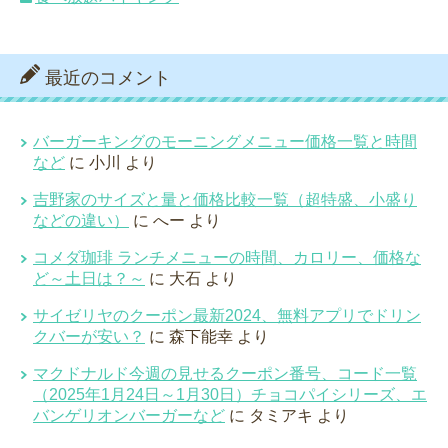
最近のコメント
バーガーキングのモーニングメニュー価格一覧と時間
など
に
小川
より
吉野家のサイズと量と価格比較一覧（超特盛、小盛り
などの違い）
に
へー
より
コメダ珈琲 ランチメニューの時間、カロリー、価格な
ど～土日は？～
に
大石
より
サイゼリヤのクーポン最新2024、無料アプリでドリン
クバーが安い？
に
森下能幸
より
マクドナルド今週の見せるクーポン番号、コード一覧
（2025年1月24日～1月30日）チョコパイシリーズ、エ
バンゲリオンバーガーなど
に
タミアキ
より