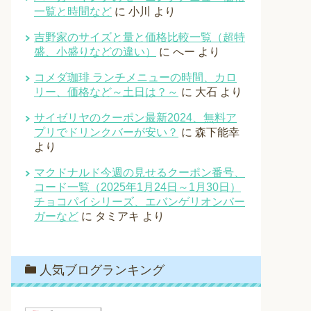
一覧と時間など
に
小川
より
吉野家のサイズと量と価格比較一覧（超特
盛、小盛りなどの違い）
に
へー
より
コメダ珈琲 ランチメニューの時間、カロ
リー、価格など～土日は？～
に
大石
より
サイゼリヤのクーポン最新2024、無料ア
プリでドリンクバーが安い？
に
森下能幸
より
マクドナルド今週の見せるクーポン番号、
コード一覧（2025年1月24日～1月30日）
チョコパイシリーズ、エバンゲリオンバー
ガーなど
に
タミアキ
より
人気ブログランキング