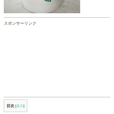
スポンサーリンク
目次
[
表示
]