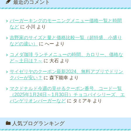
最近のコメント
バーガーキングのモーニングメニュー価格一覧と時間
など
に
小川
より
吉野家のサイズと量と価格比較一覧（超特盛、小盛り
などの違い）
に
へー
より
コメダ珈琲 ランチメニューの時間、カロリー、価格な
ど～土日は？～
に
大石
より
サイゼリヤのクーポン最新2024、無料アプリでドリン
クバーが安い？
に
森下能幸
より
マクドナルド今週の見せるクーポン番号、コード一覧
（2025年1月24日～1月30日）チョコパイシリーズ、エ
バンゲリオンバーガーなど
に
タミアキ
より
人気ブログランキング