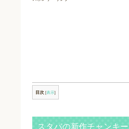
目次
[
表示
]
スタバの新作チャンキー