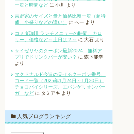
一覧と時間など
に
小川
より
吉野家のサイズと量と価格比較一覧（超特
盛、小盛りなどの違い）
に
へー
より
コメダ珈琲 ランチメニューの時間、カロ
リー、価格など～土日は？～
に
大石
より
サイゼリヤのクーポン最新2024、無料ア
プリでドリンクバーが安い？
に
森下能幸
より
マクドナルド今週の見せるクーポン番号、
コード一覧（2025年1月24日～1月30日）
チョコパイシリーズ、エバンゲリオンバー
ガーなど
に
タミアキ
より
人気ブログランキング