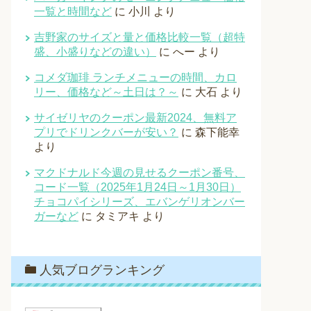
一覧と時間など
に
小川
より
吉野家のサイズと量と価格比較一覧（超特
盛、小盛りなどの違い）
に
へー
より
コメダ珈琲 ランチメニューの時間、カロ
リー、価格など～土日は？～
に
大石
より
サイゼリヤのクーポン最新2024、無料ア
プリでドリンクバーが安い？
に
森下能幸
より
マクドナルド今週の見せるクーポン番号、
コード一覧（2025年1月24日～1月30日）
チョコパイシリーズ、エバンゲリオンバー
ガーなど
に
タミアキ
より
人気ブログランキング