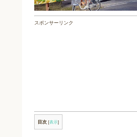
スポンサーリンク
目次
[
表示
]