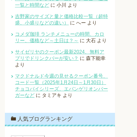
一覧と時間など
に
小川
より
吉野家のサイズと量と価格比較一覧（超特
盛、小盛りなどの違い）
に
へー
より
コメダ珈琲 ランチメニューの時間、カロ
リー、価格など～土日は？～
に
大石
より
サイゼリヤのクーポン最新2024、無料ア
プリでドリンクバーが安い？
に
森下能幸
より
マクドナルド今週の見せるクーポン番号、
コード一覧（2025年1月24日～1月30日）
チョコパイシリーズ、エバンゲリオンバー
ガーなど
に
タミアキ
より
人気ブログランキング