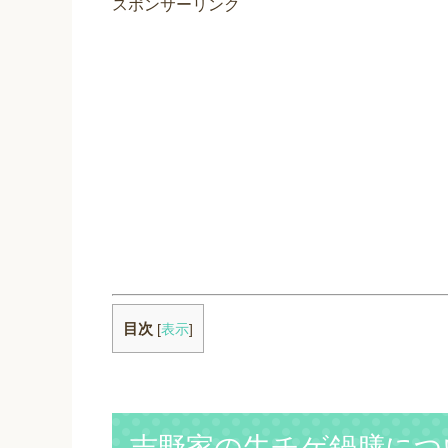
スポンサーリンク
目次
[
表示
]
吉野家の牛チゲ鍋膳につ