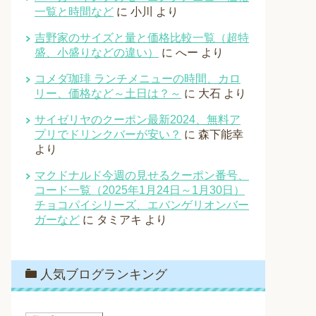
一覧と時間など
に
小川
より
吉野家のサイズと量と価格比較一覧（超特
盛、小盛りなどの違い）
に
へー
より
コメダ珈琲 ランチメニューの時間、カロ
リー、価格など～土日は？～
に
大石
より
サイゼリヤのクーポン最新2024、無料ア
プリでドリンクバーが安い？
に
森下能幸
より
マクドナルド今週の見せるクーポン番号、
コード一覧（2025年1月24日～1月30日）
チョコパイシリーズ、エバンゲリオンバー
ガーなど
に
タミアキ
より
人気ブログランキング