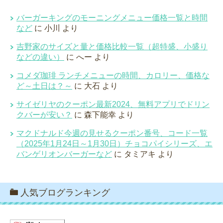
バーガーキングのモーニングメニュー価格一覧と時間
など
に
小川
より
吉野家のサイズと量と価格比較一覧（超特盛、小盛り
などの違い）
に
へー
より
コメダ珈琲 ランチメニューの時間、カロリー、価格な
ど～土日は？～
に
大石
より
サイゼリヤのクーポン最新2024、無料アプリでドリン
クバーが安い？
に
森下能幸
より
マクドナルド今週の見せるクーポン番号、コード一覧
（2025年1月24日～1月30日）チョコパイシリーズ、エ
バンゲリオンバーガーなど
に
タミアキ
より
人気ブログランキング