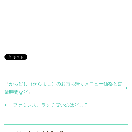
「
から好し（からよし）のお持ち帰りメニュー価格と営
業時間など
」
「
ファミレス、ランチ安いのはどこ？
」