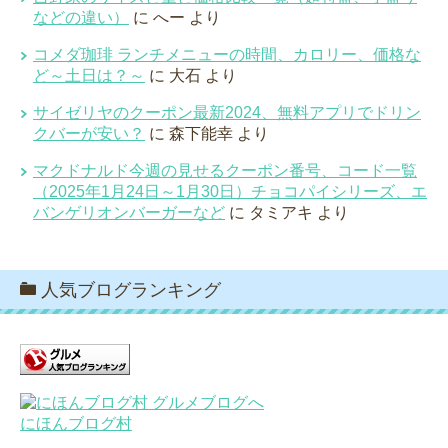
などの違い）
に
へー
より
コメダ珈琲 ランチメニューの時間、カロリー、価格な
ど～土日は？～
に
大石
より
サイゼリヤのクーポン最新2024、無料アプリでドリン
クバーが安い？
に
森下能幸
より
マクドナルド今週の見せるクーポン番号、コード一覧
（2025年1月24日～1月30日）チョコパイシリーズ、エ
バンゲリオンバーガーなど
に
タミアキ
より
人気ブログランキング
にほんブログ村