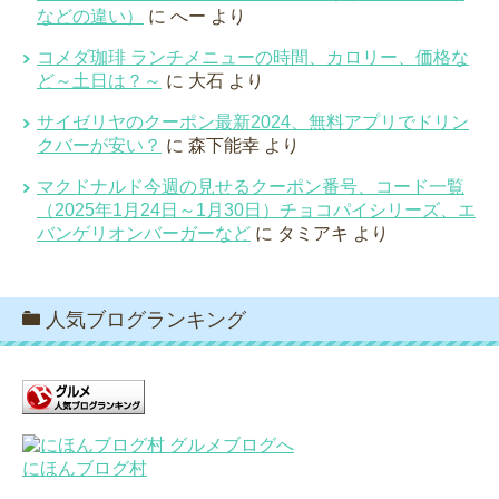
などの違い）
に
へー
より
コメダ珈琲 ランチメニューの時間、カロリー、価格な
ど～土日は？～
に
大石
より
サイゼリヤのクーポン最新2024、無料アプリでドリン
クバーが安い？
に
森下能幸
より
マクドナルド今週の見せるクーポン番号、コード一覧
（2025年1月24日～1月30日）チョコパイシリーズ、エ
バンゲリオンバーガーなど
に
タミアキ
より
人気ブログランキング
にほんブログ村