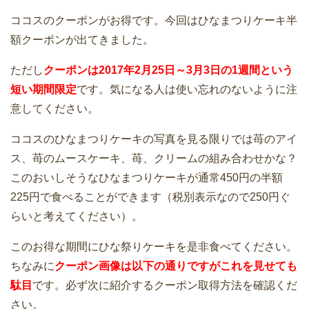
ココスのクーポンがお得です。今回はひなまつりケーキ半
額クーポンが出てきました。
ただし
クーポンは2017年2月25日～3月3日の1週間という
短い期間限定
です。気になる人は使い忘れのないように注
意してください。
ココスのひなまつりケーキの写真を見る限りでは苺のアイ
ス、苺のムースケーキ、苺、クリームの組み合わせかな？
このおいしそうなひなまつりケーキが通常450円の半額
225円で食べることができます（税別表示なので250円ぐ
らいと考えてください）。
このお得な期間にひな祭りケーキを是非食べてください。
ちなみに
クーポン画像は以下の通りですがこれを見せても
駄目
です。必ず次に紹介するクーポン取得方法を確認くだ
さい。