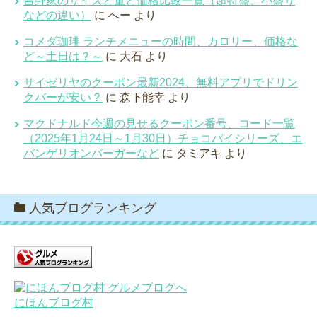
吉野家のサイズと量と価格比較一覧（超特盛、小盛り
などの違い）
に
へー
より
コメダ珈琲 ランチメニューの時間、カロリー、価格な
ど～土日は？～
に
大石
より
サイゼリヤのクーポン最新2024、無料アプリでドリン
クバーが安い？
に
森下能幸
より
マクドナルド今週の見せるクーポン番号、コード一覧
（2025年1月24日～1月30日）チョコパイシリーズ、エ
バンゲリオンバーガーなど
に
タミアキ
より
人気ブログランキング
にほんブログ村