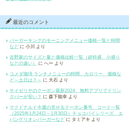
最近のコメント
バーガーキングのモーニングメニュー価格一覧と時間
など
に
小川
より
吉野家のサイズと量と価格比較一覧（超特盛、小盛り
などの違い）
に
へー
より
コメダ珈琲 ランチメニューの時間、カロリー、価格な
ど～土日は？～
に
大石
より
サイゼリヤのクーポン最新2024、無料アプリでドリン
クバーが安い？
に
森下能幸
より
マクドナルド今週の見せるクーポン番号、コード一覧
（2025年1月24日～1月30日）チョコパイシリーズ、エ
バンゲリオンバーガーなど
に
タミアキ
より