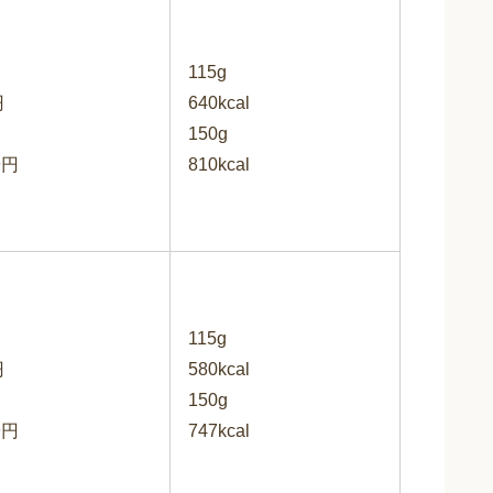
115g
円
640kcal
150g
9円
810kcal
115g
円
580kcal
150g
9円
747kcal