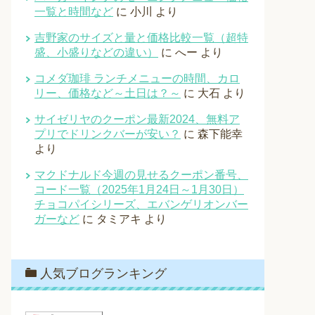
一覧と時間など
に
小川
より
吉野家のサイズと量と価格比較一覧（超特
盛、小盛りなどの違い）
に
へー
より
コメダ珈琲 ランチメニューの時間、カロ
リー、価格など～土日は？～
に
大石
より
サイゼリヤのクーポン最新2024、無料ア
プリでドリンクバーが安い？
に
森下能幸
より
マクドナルド今週の見せるクーポン番号、
コード一覧（2025年1月24日～1月30日）
チョコパイシリーズ、エバンゲリオンバー
ガーなど
に
タミアキ
より
人気ブログランキング