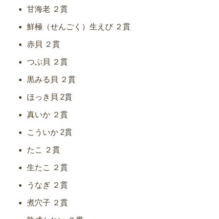
甘海老 ２貫
鮮極（せんごく）生えび ２貫
赤貝 ２貫
つぶ貝 ２貫
黒みる貝 ２貫
ほっき貝 2貫
真いか ２貫
こういか 2貫
たこ ２貫
生たこ ２貫
うなぎ ２貫
煮穴子 ２貫