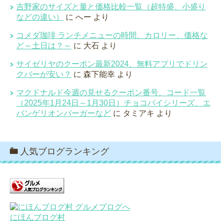
吉野家のサイズと量と価格比較一覧（超特盛、小盛り
などの違い）
に
へー
より
コメダ珈琲 ランチメニューの時間、カロリー、価格な
ど～土日は？～
に
大石
より
サイゼリヤのクーポン最新2024、無料アプリでドリン
クバーが安い？
に
森下能幸
より
マクドナルド今週の見せるクーポン番号、コード一覧
（2025年1月24日～1月30日）チョコパイシリーズ、エ
バンゲリオンバーガーなど
に
タミアキ
より
人気ブログランキング
にほんブログ村