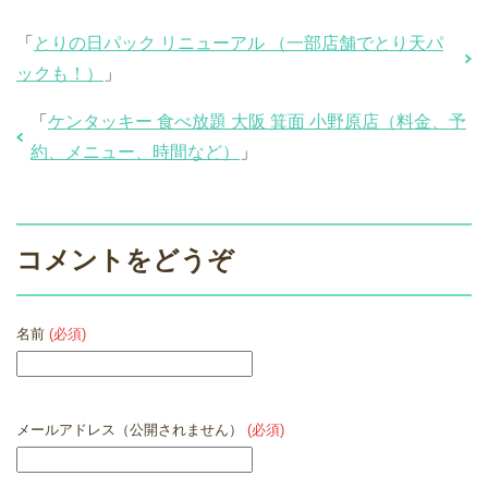
「
とりの日パック リニューアル （一部店舗でとり天パ
ックも！）
」
「
ケンタッキー 食べ放題 大阪 箕面 小野原店（料金、予
約、メニュー、時間など）
」
コメントをどうぞ
名前
(必須)
メールアドレス（公開されません）
(必須)