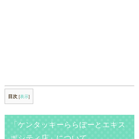
目次
[
表示
]
「ケンタッキーららぽーとエキス
ポシティ店」について