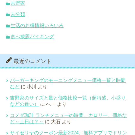
吉野家
未分類
生活のお得情報いろいろ
食べ放題バイキング
最近のコメント
バーガーキングのモーニングメニュー価格一覧と時間
など
に
小川
より
吉野家のサイズと量と価格比較一覧（超特盛、小盛り
などの違い）
に
へー
より
コメダ珈琲 ランチメニューの時間、カロリー、価格な
ど～土日は？～
に
大石
より
サイゼリヤのクーポン最新2024、無料アプリでドリン