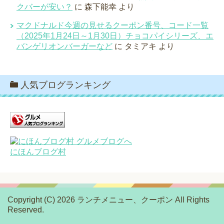
クバーが安い？
に
森下能幸
より
マクドナルド今週の見せるクーポン番号、コード一覧
（2025年1月24日～1月30日）チョコパイシリーズ、エ
バンゲリオンバーガーなど
に
タミアキ
より
人気ブログランキング
にほんブログ村
Copyright (C) 2026 ランチメニュー、クーポン
All Rights
Reserved.