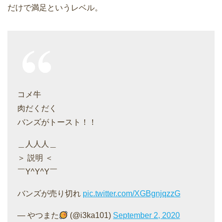
だけで満足というレベル。
コメ牛
肉だくだく
バンズがトースト！！
＿人人人＿
＞ 説明 ＜
￣Y^Y^Y￣
バンズが売り切れ
pic.twitter.com/XGBgnjqzzG
— やつまた
(@i3ka101)
September 2, 2020