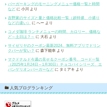
バーガーキングのモーニングメニュー価格一覧と時間
など
に
小川
より
吉野家のサイズと量と価格比較一覧（超特盛、小盛り
などの違い）
に
へー
より
コメダ珈琲 ランチメニューの時間、カロリー、価格な
ど～土日は？～
に
大石
より
サイゼリヤのクーポン最新2024、無料アプリでドリン
クバーが安い？
に
森下能幸
より
マクドナルド今週の見せるクーポン番号、コード一覧
（2025年1月24日～1月30日）チョコパイシリーズ、エ
バンゲリオンバーガーなど
に
タミアキ
より
人気ブログランキング