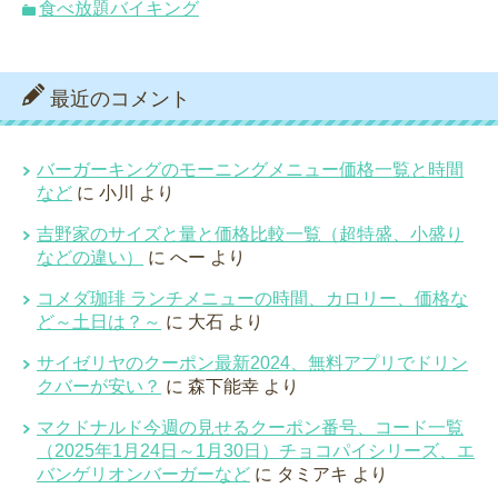
食べ放題バイキング
最近のコメント
バーガーキングのモーニングメニュー価格一覧と時間
など
に
小川
より
吉野家のサイズと量と価格比較一覧（超特盛、小盛り
などの違い）
に
へー
より
コメダ珈琲 ランチメニューの時間、カロリー、価格な
ど～土日は？～
に
大石
より
サイゼリヤのクーポン最新2024、無料アプリでドリン
クバーが安い？
に
森下能幸
より
マクドナルド今週の見せるクーポン番号、コード一覧
（2025年1月24日～1月30日）チョコパイシリーズ、エ
バンゲリオンバーガーなど
に
タミアキ
より