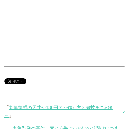
「
丸亀製麺の天丼が130円？～作り方と裏技をご紹介
～
」
「
丸亀製麺の新作、麦とろ牛ぶっかけの期間はいつま