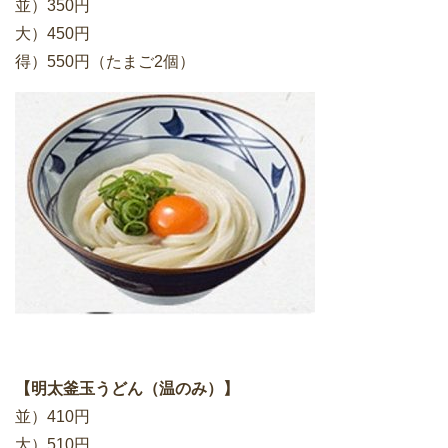
並）350円
大）450円
得）550円（たまご2個）
【明太釜玉うどん（温のみ）】
並）410円
大）510円