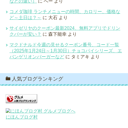
などの違い）
に
へー
より
コメダ珈琲 ランチメニューの時間、カロリー、価格な
ど～土日は？～
に
大石
より
サイゼリヤのクーポン最新2024、無料アプリでドリン
クバーが安い？
に
森下能幸
より
マクドナルド今週の見せるクーポン番号、コード一覧
（2025年1月24日～1月30日）チョコパイシリーズ、エ
バンゲリオンバーガーなど
に
タミアキ
より
人気ブログランキング
にほんブログ村