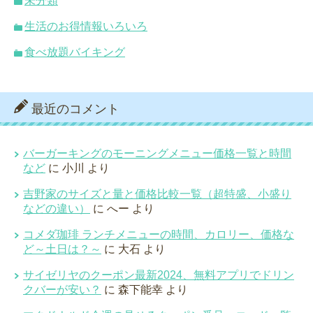
未分類
生活のお得情報いろいろ
食べ放題バイキング
最近のコメント
バーガーキングのモーニングメニュー価格一覧と時間
など
に
小川
より
吉野家のサイズと量と価格比較一覧（超特盛、小盛り
などの違い）
に
へー
より
コメダ珈琲 ランチメニューの時間、カロリー、価格な
ど～土日は？～
に
大石
より
サイゼリヤのクーポン最新2024、無料アプリでドリン
クバーが安い？
に
森下能幸
より