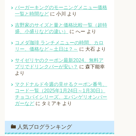
バーガーキングのモーニングメニュー価格
一覧と時間など
に
小川
より
吉野家のサイズと量と価格比較一覧（超特
盛、小盛りなどの違い）
に
へー
より
コメダ珈琲 ランチメニューの時間、カロ
リー、価格など～土日は？～
に
大石
より
サイゼリヤのクーポン最新2024、無料ア
プリでドリンクバーが安い？
に
森下能幸
より
マクドナルド今週の見せるクーポン番号、
コード一覧（2025年1月24日～1月30日）
チョコパイシリーズ、エバンゲリオンバー
ガーなど
に
タミアキ
より
人気ブログランキング