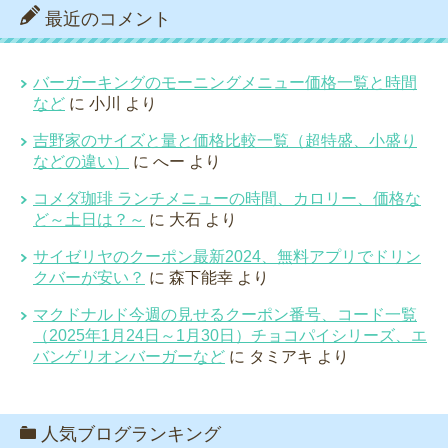
最近のコメント
バーガーキングのモーニングメニュー価格一覧と時間
など
に
小川
より
吉野家のサイズと量と価格比較一覧（超特盛、小盛り
などの違い）
に
へー
より
コメダ珈琲 ランチメニューの時間、カロリー、価格な
ど～土日は？～
に
大石
より
サイゼリヤのクーポン最新2024、無料アプリでドリン
クバーが安い？
に
森下能幸
より
マクドナルド今週の見せるクーポン番号、コード一覧
（2025年1月24日～1月30日）チョコパイシリーズ、エ
バンゲリオンバーガーなど
に
タミアキ
より
人気ブログランキング