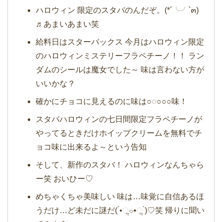
ハロウィン 限定のスタバのんだぞ。(*´╰╯`๓)
♬あまいあまい笑
給料日はスターバックス 今月はハロウィン限定
のハロウィンミステリーフラペチーノ！！ ラン
ダムのシールは魔女でした～ 味は言わない方が
いいかな？
確かにチョコに見えるのに味は○◌○○○味！
スタバハロウィンの七日間限定フラペチーノが
やってるときだけホイップクリームを無料でチ
ョコ味に出来るよ～という告知
そして、新作のスタバ！ ハロウィンなんちゃら
ー笑 おいひー♡
めちゃくちゃ美味しい 味は…味覚に自信あるほ
うだけ…ど未だに謎だ( ́•ૢ⌔•ૢ ̀)♡笑 帰りに聞い